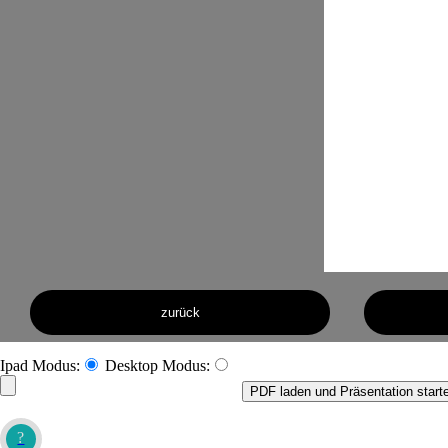
zurück
Ipad Modus:
Desktop Modus:
PDF laden und Präsentation start
?