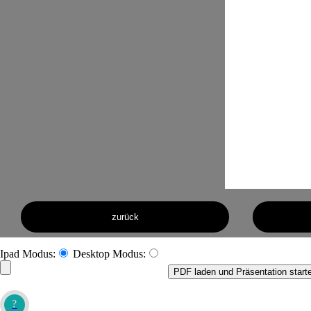
zurück
Ipad Modus:
Desktop Modus:
PDF laden und Präsentation start
?