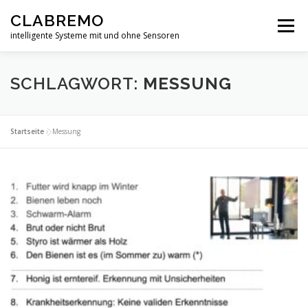
Zum
CLABREMO
Inhalt
Menü
springen
intelligente Systeme mit und ohne Sensoren
START
PRODUKTE
IN ENTWICKLUNG
SCHLAGWORT:
MESSUNG
DATENSCHUTZERKLÄRUNG
IMPRESSUM
Startseite
»
Messung
FORSCHUNG