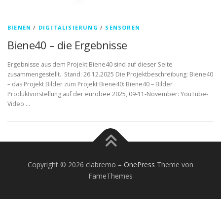
BIENEN
/
DIGITALISIERUNG
/
SENSOREN
Biene40 – die Ergebnisse
Ergebnisse aus dem Projekt Biene40 sind auf dieser Seite
zusammengestellt. Stand: 26.12.2025 Die Projektbeschreibung: Biene40
– das Projekt Bilder zum Projekt Biene40: Biene40 – Bilder
Produktvorstellung auf der eurobee 2025, 09-11-November: YouTube-
Video …
Copyright © 2026 clabremo
–
OnePress
Theme von
FameThemes