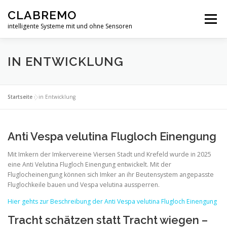
Zum
CLABREMO
Inhalt
Menü
springen
intelligente Systeme mit und ohne Sensoren
START
PRODUKTE
IN ENTWICKLUNG
IN ENTWICKLUNG
DATENSCHUTZERKLÄRUNG
IMPRESSUM
Startseite
»
in Entwicklung
FORSCHUNG
Anti Vespa velutina Flugloch Einengung
Mit Imkern der Imkervereine Viersen Stadt und Krefeld wurde in 2025
eine Anti Velutina Flugloch Einengung entwickelt. Mit der
Fluglocheinengung können sich Imker an ihr Beutensystem angepasste
Fluglochkeile bauen und Vespa velutina aussperren.
Hier gehts zur Beschreibung der Anti Vespa velutina Flugloch Einengung
Tracht schätzen statt Tracht wiegen –