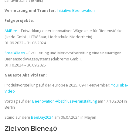
Landwirtschaft (BMEL)
Vernetzung und Transfer:
Initiative Beenovation
Folgeprojekte:
AI4Bee
– Entwicklung einer innovativen Wägezelle für Bienenstöcke
(Ikado GmbH, HTW Saar, Hochschule Niederrhein)
01.09.2022 – 31.08.2024
Steel4Bees
– Evaluierung und Merktvorbereitung eines neuartigen
Bienenstockwägesystems (clabremo GmbH)
01.10.2024 – 30.09.2025
Neueste Aktivitäten:
Produktvorstellung auf der eurobee 2025, 09-11-November:
YouTube-
Video
Vortrag auf der
Beenovation-Abschlussveranstaltung
am 17.10.2024 in
Berlin
Stand auf dem
BeeDay2024
am 06.07.2024 in Mayen
Ziel von Biene40