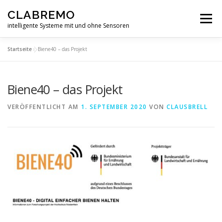
Zum
CLABREMO
Inhalt
Menü
springen
intelligente Systeme mit und ohne Sensoren
Startseite
»
Biene40 – das Projekt
START
PRODUKTE
IN ENTWICKLUNG
Biene40 – das Projekt
DATENSCHUTZERKLÄRUNG
IMPRESSUM
VERÖFFENTLICHT AM
1. SEPTEMBER 2020
VON
CLAUSBRELL
FORSCHUNG