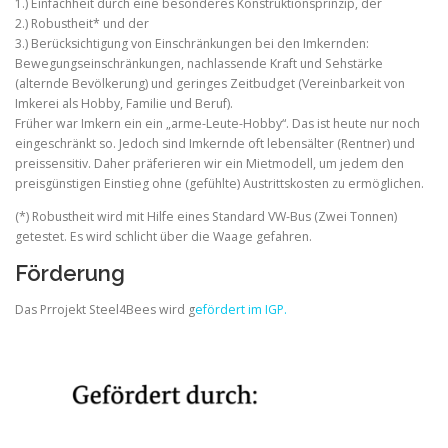
1.) Einfachheit durch eine besonderes Konstruktionsprinzip, der
2.) Robustheit* und der
3.) Berücksichtigung von Einschränkungen bei den Imkernden:
Bewegungseinschränkungen, nachlassende Kraft und Sehstärke
(alternde Bevölkerung) und geringes Zeitbudget (Vereinbarkeit von
Imkerei als Hobby, Familie und Beruf).
Früher war Imkern ein ein „arme-Leute-Hobby“. Das ist heute nur noch
eingeschränkt so. Jedoch sind Imkernde oft lebensälter (Rentner) und
preissensitiv. Daher präferieren wir ein Mietmodell, um jedem den
preisgünstigen Einstieg ohne (gefühlte) Austrittskosten zu ermöglichen.
(*) Robustheit wird mit Hilfe eines Standard VW-Bus (Zwei Tonnen)
getestet. Es wird schlicht über die Waage gefahren.
Förderung
Das Prrojekt Steel4Bees wird g
efördert im IGP.