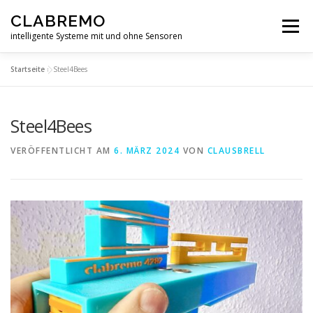
Zum
CLABREMO
Inhalt
Menü
springen
intelligente Systeme mit und ohne Sensoren
Startseite
»
Steel4Bees
START
PRODUKTE
IN ENTWICKLUNG
Steel4Bees
DATENSCHUTZERKLÄRUNG
IMPRESSUM
VERÖFFENTLICHT AM
6. MÄRZ 2024
VON
CLAUSBRELL
FORSCHUNG