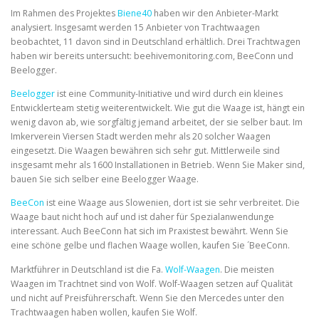
Im Rahmen des Projektes
Biene40
haben wir den Anbieter-Markt
analysiert. Insgesamt werden 15 Anbieter von Trachtwaagen
beobachtet, 11 davon sind in Deutschland erhältlich. Drei Trachtwagen
haben wir bereits untersucht: beehivemonitoring.com, BeeConn und
Beelogger.
Beelogger
ist eine Community-Initiative und wird durch ein kleines
Entwicklerteam stetig weiterentwickelt. Wie gut die Waage ist, hängt ein
wenig davon ab, wie sorgfältig jemand arbeitet, der sie selber baut. Im
Imkerverein Viersen Stadt werden mehr als 20 solcher Waagen
eingesetzt. Die Waagen bewähren sich sehr gut. Mittlerweile sind
insgesamt mehr als 1600 Installationen in Betrieb. Wenn Sie Maker sind,
bauen Sie sich selber eine Beelogger Waage.
BeeCon
ist eine Waage aus Slowenien, dort ist sie sehr verbreitet. Die
Waage baut nicht hoch auf und ist daher für Spezialanwendunge
interessant. Auch BeeConn hat sich im Praxistest bewährt. Wenn Sie
eine schöne gelbe und flachen Waage wollen, kaufen Sie ´BeeConn.
Marktführer in Deutschland ist die Fa.
Wolf-Waagen
. Die meisten
Waagen im Trachtnet sind von Wolf. Wolf-Waagen setzen auf Qualität
und nicht auf Preisführerschaft. Wenn Sie den Mercedes unter den
Trachtwaagen haben wollen, kaufen Sie Wolf.