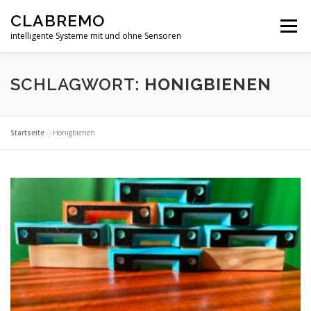
Zum
CLABREMO
Inhalt
Menü
springen
intelligente Systeme mit und ohne Sensoren
START
PRODUKTE
IN ENTWICKLUNG
SCHLAGWORT:
HONIGBIENEN
DATENSCHUTZERKLÄRUNG
IMPRESSUM
Startseite
»
Honigbienen
FORSCHUNG