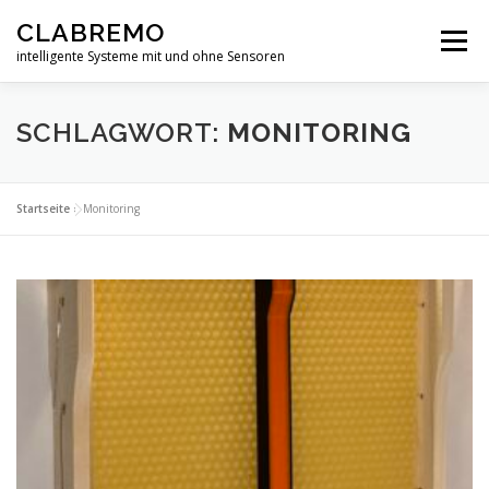
Zum
CLABREMO
Inhalt
Menü
springen
intelligente Systeme mit und ohne Sensoren
START
PRODUKTE
IN ENTWICKLUNG
SCHLAGWORT:
MONITORING
DATENSCHUTZERKLÄRUNG
IMPRESSUM
Startseite
»
Monitoring
FORSCHUNG