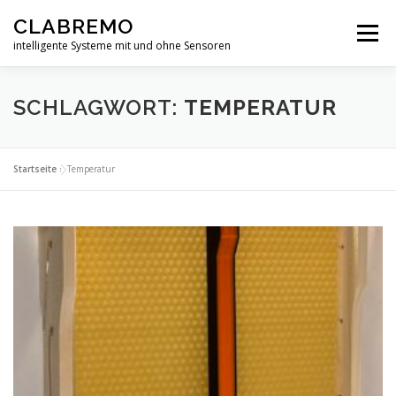
Zum
CLABREMO
Inhalt
Menü
springen
intelligente Systeme mit und ohne Sensoren
START
PRODUKTE
IN ENTWICKLUNG
SCHLAGWORT:
TEMPERATUR
DATENSCHUTZERKLÄRUNG
IMPRESSUM
Startseite
»
Temperatur
FORSCHUNG