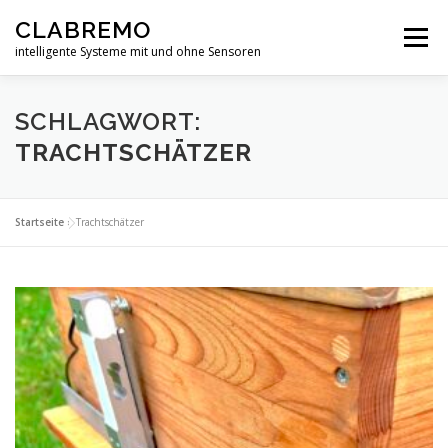
Zum
CLABREMO
Inhalt
Menü
springen
intelligente Systeme mit und ohne Sensoren
START
PRODUKTE
IN ENTWICKLUNG
SCHLAGWORT:
TRACHTSCHÄTZER
DATENSCHUTZERKLÄRUNG
IMPRESSUM
Startseite
»
Trachtschätzer
FORSCHUNG