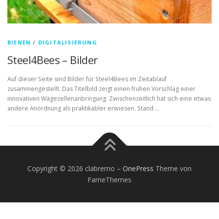
BIENEN
/
DIGITALISIERUNG
Steel4Bees – Bilder
Auf dieser Seite sind Bilder für Steel4Bees im Zeitablauf
zusammengestellt. Das Titelbild zeigt einen frühen Vorschlag einer
innovativen Wägezellenanbringung. Zwischenzeitlich hat sich eine etwas
andere Anordnung als praktikabler erwiesen. Stand …
Copyright © 2026 clabremo
–
OnePress
Theme von
FameThemes