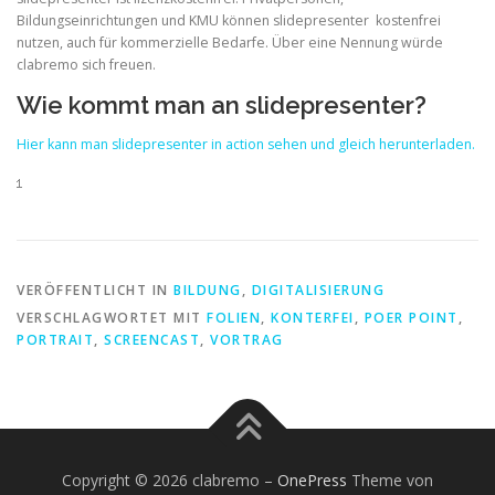
Bildungseinrichtungen und KMU können slidepresenter kostenfrei
nutzen, auch für kommerzielle Bedarfe. Über eine Nennung würde
clabremo sich freuen.
Wie kommt man an slidepresenter?
Hier kann man slidepresenter in action sehen und gleich herunterladen.
VERÖFFENTLICHT IN
BILDUNG
,
DIGITALISIERUNG
VERSCHLAGWORTET MIT
FOLIEN
,
KONTERFEI
,
POER POINT
,
PORTRAIT
,
SCREENCAST
,
VORTRAG
Copyright © 2026 clabremo
–
OnePress
Theme von