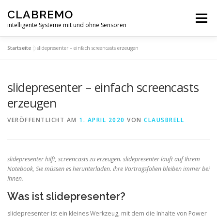
Zum
CLABREMO
Inhalt
Menü
springen
intelligente Systeme mit und ohne Sensoren
Startseite
»
slidepresenter – einfach screencasts erzeugen
START
PRODUKTE
IN ENTWICKLUNG
slidepresenter – einfach screencasts
DATENSCHUTZERKLÄRUNG
IMPRESSUM
erzeugen
VERÖFFENTLICHT AM
1. APRIL 2020
VON
CLAUSBRELL
FORSCHUNG
slidepresenter hilft, screencasts zu erzeugen. slidepresenter läuft auf Ihrem
Notebook, Sie müssen es herunterladen. Ihre Vortragsfolien bleiben immer bei
Ihnen.
Was ist slidepresenter?
slidepresenter ist ein kleines Werkzeug, mit dem die Inhalte von Power