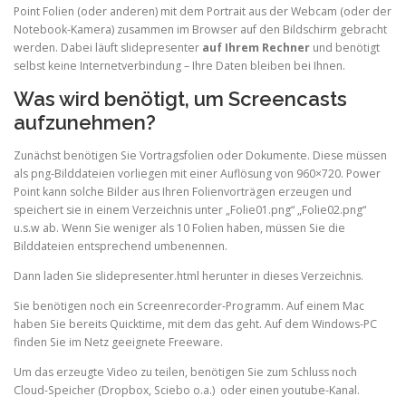
Point Folien (oder anderen) mit dem Portrait aus der Webcam (oder der
Notebook-Kamera) zusammen im Browser auf den Bildschirm gebracht
werden. Dabei läuft slidepresenter
auf Ihrem Rechner
und benötigt
selbst keine Internetverbindung – Ihre Daten bleiben bei Ihnen.
Was wird benötigt, um Screencasts
aufzunehmen?
Zunächst benötigen Sie Vortragsfolien oder Dokumente. Diese müssen
als png-Bilddateien vorliegen mit einer Auflösung von 960×720. Power
Point kann solche Bilder aus Ihren Folienvorträgen erzeugen und
speichert sie in einem Verzeichnis unter „Folie01.png“ „Folie02.png“
u.s.w ab. Wenn Sie weniger als 10 Folien haben, müssen Sie die
Bilddateien entsprechend umbenennen.
Dann laden Sie slidepresenter.html herunter in dieses Verzeichnis.
Sie benötigen noch ein Screenrecorder-Programm. Auf einem Mac
haben Sie bereits Quicktime, mit dem das geht. Auf dem Windows-PC
finden Sie im Netz geeignete Freeware.
Um das erzeugte Video zu teilen, benötigen Sie zum Schluss noch
Cloud-Speicher (Dropbox, Sciebo o.a.) oder einen youtube-Kanal.